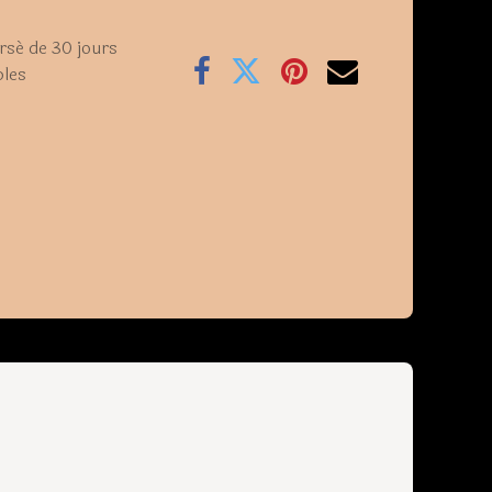
rsé de 30 jours
bles